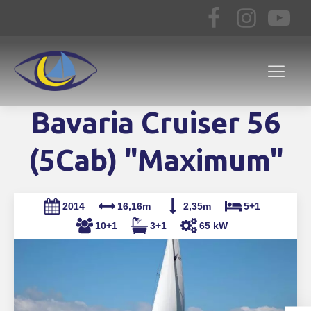
Bavaria Cruiser 56
(5Cab) "Maximum"
2014
16,16m
2,35m
5+1
10+1
3+1
65 kW