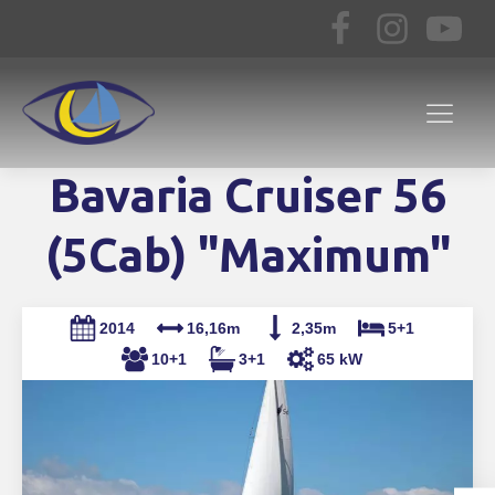
Bavaria Cruiser 56
(5Cab) "Maximum"
2014
16,16m
2,35m
5+1
10+1
3+1
65 kW