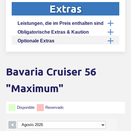
Extras
Leistungen, die im Preis enthalten sind
Obligatorische Extras & Kaution
Optionale Extras
Bavaria Cruiser 56
#!trpst#trp-gettext data-
trpgettextoriginal=1631#!trpen#Skip Booking
Form#!trpst#/trp-gettext#!trpen#
"Maximum"
Disponible
Reservado