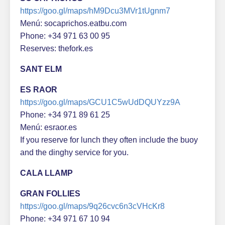
https://goo.gl/maps/hM9Dcu3MVr1tUgnm7
Menú: socaprichos.eatbu.com
Phone: +34 971 63 00 95
Reserves: thefork.es
SANT ELM
ES RAOR
https://goo.gl/maps/GCU1C5wUdDQUYzz9A
Phone: +34 971 89 61 25
Menú: esraor.es
If you reserve for lunch they often include the buoy
and the dinghy service for you.
CALA LLAMP
GRAN FOLLIES
https://goo.gl/maps/9q26cvc6n3cVHcKr8
Phone: +34 971 67 10 94