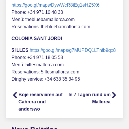
https://goo.gl/maps/DywWcR8tEg1eHZ5X6
Phone: +34 971 10 48 33
Menú: thebluebarmallorca.com
Reservations: thebluebarmallorca.com
COLONIA SANT JORDI
5 ILLES
https://goo.gl/maps/g7MUPDQ1LTnfb9qx8
Phone: +34 971 18 05 58
Menú: 5illesmallorca.com
Reservations: 5illesmallorca.com
Dinghy service: +34 638 35 34 95
Boje reservieren auf
In 7 Tagen rund um
Cabrera und
Mallorca
anderswo