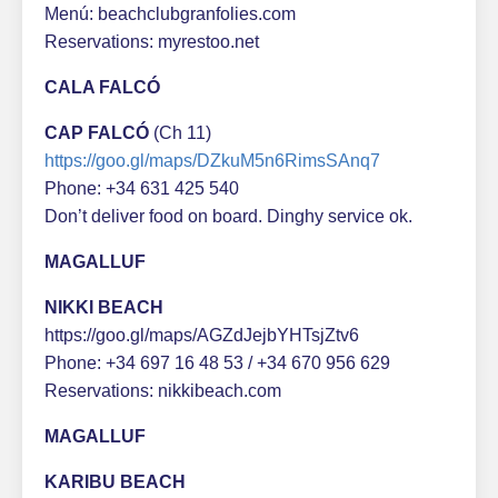
Menú: beachclubgranfolies.com
Reservations: myrestoo.net
CALA FALCÓ
CAP FALCÓ
(Ch 11)
https://goo.gl/maps/DZkuM5n6RimsSAnq7
Phone: +34 631 425 540
Don’t deliver food on board. Dinghy service ok.
MAGALLUF
NIKKI BEACH
https://goo.gl/maps/AGZdJejbYHTsjZtv6
Phone: +34 697 16 48 53 / +34 670 956 629
Reservations: nikkibeach.com
MAGALLUF
KARIBU BEACH