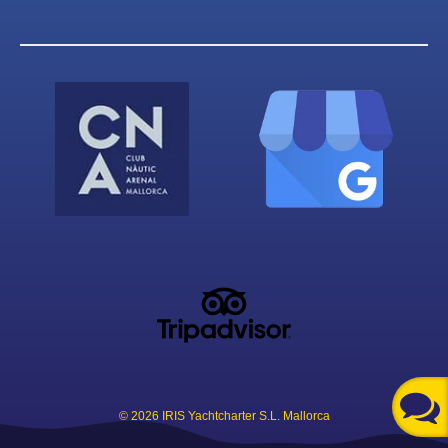
© 2026 IRIS Yachtcharter S.L. Mallorca