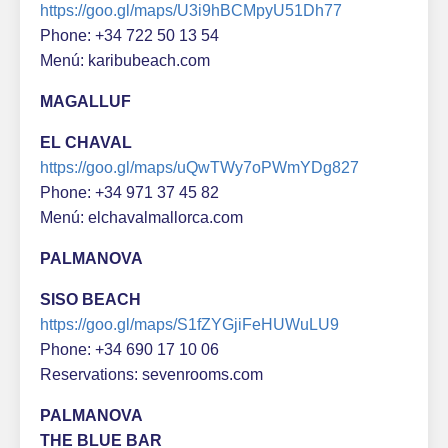
https://goo.gl/maps/U3i9hBCMpyU51Dh77
Phone: +34 722 50 13 54
Menú: karibubeach.com
MAGALLUF
EL CHAVAL
https://goo.gl/maps/uQwTWy7oPWmYDg827
Phone: +34 971 37 45 82
Menú: elchavalmallorca.com
PALMANOVA
SISO BEACH
https://goo.gl/maps/S1fZYGjiFeHUWuLU9
Phone: +34 690 17 10 06
Reservations: sevenrooms.com
PALMANOVA
THE BLUE BAR