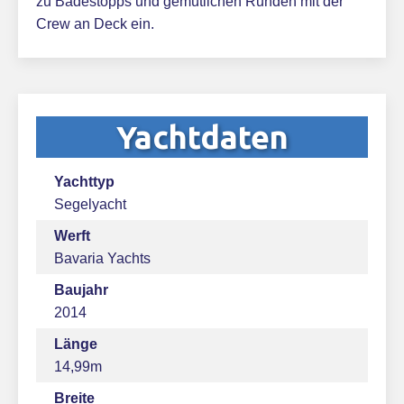
zu Badestopps und gemütlichen Runden mit der
Crew an Deck ein.
Yachtdaten
Yachttyp
Segelyacht
Werft
Bavaria Yachts
Baujahr
2014
Länge
14,99m
Breite