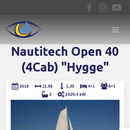
Nautitech Open 40
(4Cab) "Hygge"
2018
11,98
1,35
4+1
8+1
2
2X29,4 kW