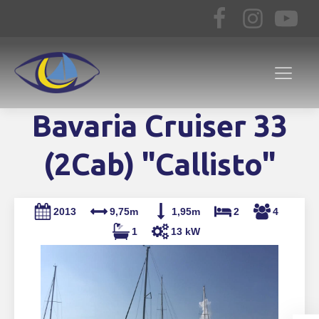
Bavaria Cruiser 33
(2Cab) "Callisto"
2013
9,75m
1,95m
2
4
1
13 kW