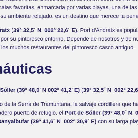
alas favoritas, enmarcada por varias playas, una de la
 su ambiente relajado, es un destino que merece la pena 
ratx
(
39° 32,5´ N 002° 22,6´ E)
. Port d'Andratx es popul
én por su pintoresco entorno. Depende de nosotros y de 
e los muchos restaurantes del pintoresco casco antiguo.
náuticas
Sóller (39° 48,0' N 002° 41,2' E)
(
39° 32,5´ N 002° 22,6
go de la Serra de Tramuntana, la salvaje cordillera que 
dero puerto de refugio, el
Port de Sóller (39° 48,0´ N 
anyalbufar (39° 41,6´ N 002° 30,9´ E)
con su larga pla