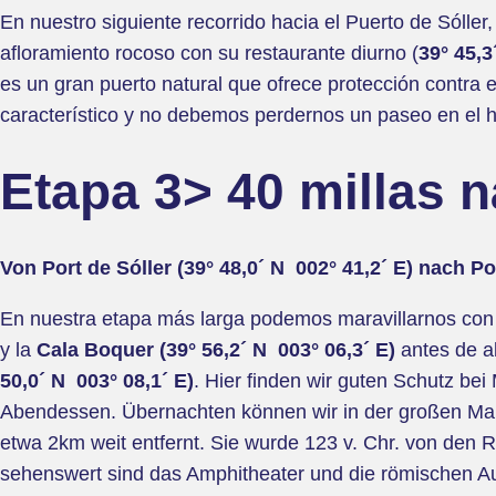
En nuestro siguiente recorrido hacia el Puerto de Sóll
afloramiento rocoso con su restaurante diurno (
39° 45,3
es un gran puerto natural que ofrece protección contra e
característico y no debemos perdernos un paseo en el his
Etapa 3> 40 millas n
Von Port de Sóller (39° 48,0´ N 002° 41,2´ E) nach Po
En nuestra etapa más larga podemos maravillarnos con e
y la
Cala Boquer (39° 56,2´ N 003° 06,3´ E)
antes de a
50,0´ N 003° 08,1´ E)
. Hier finden wir guten Schutz be
Abendessen. Übernachten können wir in der großen Marin
etwa 2km weit entfernt. Sie wurde 123 v. Chr. von den
sehenswert sind das Amphitheater und die römischen A