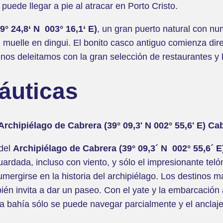
puede llegar a pie al atracar en Porto Cristo.
° 24,8‘ N 003° 16,1‘ E)
, un gran puerto natural con n
l muelle en dingui. El bonito casco antiguo comienza dir
nos deleitamos con la gran selección de restaurantes y 
náuticas
Archipiélago de Cabrera (39° 09,3' N 002° 55,6' E)
Cab
 del
Archipiélago de
Cabrera (39° 09,3´ N 002° 55,6´ E
rdada, incluso con viento, y sólo el impresionante telón
ergirse en la historia del archipiélago. Los destinos má
bién invita a dar un paseo. Con el yate y la embarcació
¡la bahía sólo se puede navegar parcialmente y el anclaje