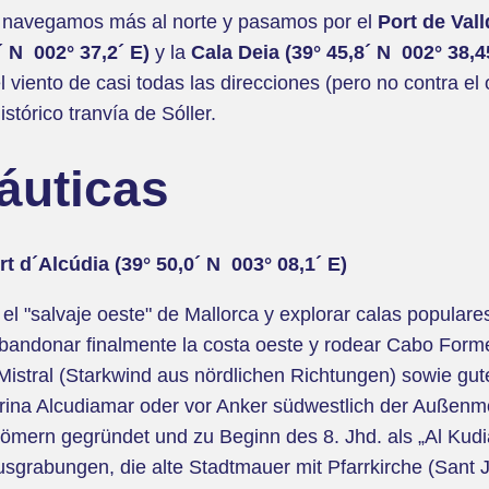
er, navegamos más al norte y pasamos por el
Port de Va
´ N 002° 37,2´ E)
y la
Cala Deia (39° 45,8´ N 002° 38,4
l viento de casi todas las direcciones (pero no contra e
tórico tranvía de Sóller.
áuticas
rt d´Alcúdia (39° 50,0´ N 003° 08,1´ E)
l "salvaje oeste" de Mallorca y explorar calas popular
bandonar finalmente la costa oeste y rodear Cabo Forme
i Mistral (Starkwind aus nördlichen Richtungen) sowie gu
a Alcudiamar oder vor Anker südwestlich der Außenmole.
 Römern gegründet und zu Beginn des 8. Jhd. als „Al K
usgrabungen, die alte Stadtmauer mit Pfarrkirche (San