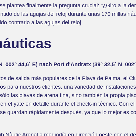
e plantea finalmente la pregunta crucial: "¿Giro a la dere
ido de las agujas del reloj durante unas 170 millas náu
o contrario a las agujas del reloj.
náuticas
N 002° 44,6´ E) nach Port d'Andratx
(
39° 32,5´ N 002°
tos de salida más populares de la Playa de Palma, el Cl
s para nuestros clientes, una variedad de instalaciones
ólo las playas de arena fina, sino también la propia pisc
n el yate en detalle durante el check-in técnico. Con el
 se guardan rápidamente después, ya que lo mejor es co
ub Nàutic Arenal a mediodía en dirección oeste con el d