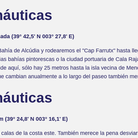
náuticas
ada (39° 42,5' N 003° 27,8' E)
ahía de Alcúdia y rodearemos el "Cap Farrutx" hasta ll
ias bahías pintorescas o la ciudad portuaria de Cala Ra
sde aquí, sólo hay 25 metros hasta la isla vecina de Me
que cambian anualmente a lo largo del paseo también me
náuticas
 (39° 24,8' N 003° 16,1' E)
 calas de la costa este. También merece la pena desviar