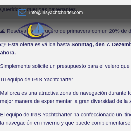
Queridos y queridas navegantes,
info@irisyachtcharter.com
.
🌊 Reserva ya tu crucero de primavera con un 20% de d
👉 Esta oferta es válida hasta
Sonntag, den 7. Dezem
ahora.
Simplemente solicite un presupuesto para el velero que 
Tu equipo de IRIS Yachtcharter
Mallorca es una atractiva zona de navegación durante t
mejor manera de experimentar la gran diversidad de la 
El equipo de IRIS Yachtcharter ha confeccionado un iti
la navegación en invierno y que puede complementarse 