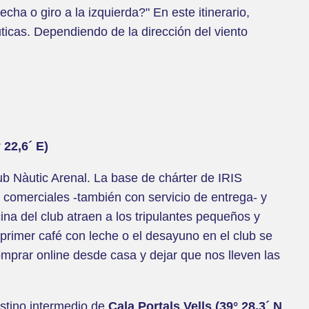
cha o giro a la izquierda?" En este itinerario,
ticas. Dependiendo de la dirección del viento
 22,6´ E)
ub Nàutic Arenal. La base de chárter de IRIS
 comerciales -también con servicio de entrega- y
ina del club atraen a los tripulantes pequeños y
 primer café con leche o el desayuno en el club se
mprar online desde casa y dejar que nos lleven las
estino intermedio de
Cala Portals Vells (39° 28,3´ N