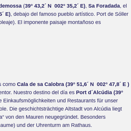
lldemossa
(
39° 43,2´ N 002° 35,2´ E)
,
Sa Foradada
, el
5´ E)
, debajo del famoso pueblo artístico. Port de Sóller
l oleaje). El imponente paisaje montañoso es
es como
Cala de sa Calobra (39° 51,6´ N 002° 47,8´ E )
ntor. Nuestro destino del día es
Port d´Alcúdia (39°
te Einkaufsmöglichkeiten und Restaurants für unser
 Die geschichtsträchtige Altstadt von Alcúdia liegt
udia“ von den Mauren neugegründet. Besonders
t Jaume) und der Uhrenturm am Rathaus.