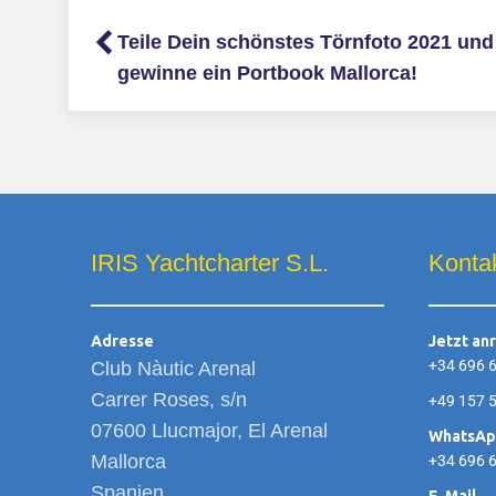
Teile Dein schönstes Törnfoto 2021 und
gewinne ein Portbook Mallorca!
IRIS Yachtcharter S.L.
Konta
Adresse
Jetzt an
+34 696 
Club Nàutic Arenal
Carrer Roses, s/n
+49 157 
07600 Llucmajor, El Arenal
WhatsA
Mallorca
+34 696 
Spanien
E-Mail