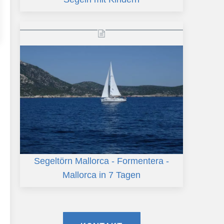
Segeltörn Mallorca - Formentera -
Mallorca in 7 Tagen