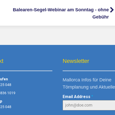
Balearen-Segel-Webinar am Sonntag - ohne
Gebühr
kt
Newsletter
rufen
Mallorca Infos für Deine
625 048
Törnplanung und Aktuelle
5836 1019
Email Address
*
pp
625 048