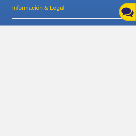
Información & Legal
Ofertas
Itinerarios
Área de navegación
Contacto
Descargas
Términos & Condiciones
Aviso legal
Política de privacidad