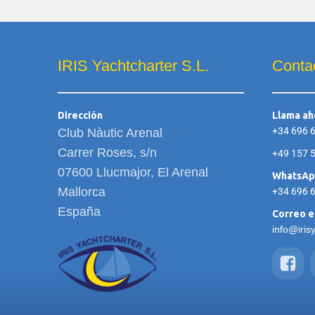
IRIS Yachtcharter S.L.
Conta
Dirección
Llama ah
+34 696 
Club Nàutic Arenal
Carrer Roses, s/n
+49 157 
07600 Llucmajor, El Arenal
WhatsA
Mallorca
+34 696 
España
Correo e
info@iris