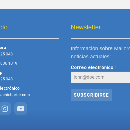
cto
Newsletter
ora
Información sobre Mallor
625 048
noticias actuales:
5836 1019
Correo electrónico
*
pp
625 048
lectrónico
yachtcharter.com
SUBSCRIBIRSE