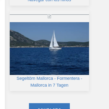
Segeltörn Mallorca - Formentera -
Mallorca in 7 Tagen