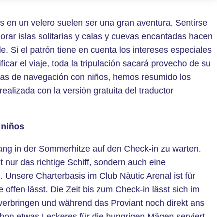
 en un velero suelen ser una gran aventura. Sentirse
orar islas solitarias y calas y cuevas encantadas hacen
le. Si el patrón tiene en cuenta los intereses especiales
icar el viaje, toda la tripulación sacará provecho de su
ncias de navegación con niños, hemos resumido los
ealizada con la versión gratuita del traductor
 niños
nlang in der Sommerhitze auf den Check-in zu warten.
 nur das richtige Schiff, sondern auch eine
 Unsere Charterbasis im Club Nàutic Arenal ist für
offen lässt. Die Zeit bis zum Check-in lässt sich im
erbringen und während das Proviant noch direkt ans
schon etwas Leckeres für die hungrigen Mägen serviert.