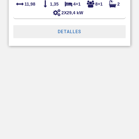
11,98
1,35
4+1
8+1
2
2X29,4 kW
DETALLES