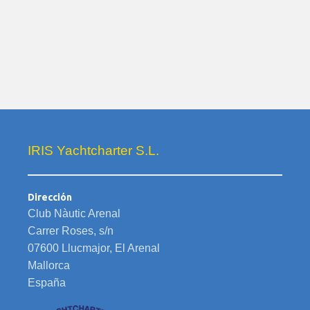
IRIS Yachtcharter S.L.
Dirección
Club Nàutic Arenal
Carrer Roses, s/n
07600 Llucmajor, El Arenal
Mallorca
España